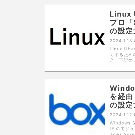
Linu
プロ「
の設定
2024.1.13
Linux 
くするため
合、下記のよ
「$」は、
め、見栄えが
Windo
を経由
の設定
2024.1.12
Windows 
IE のモ
dows Ser