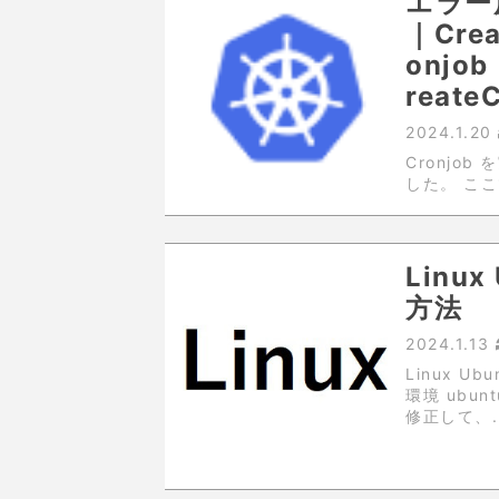
エラー原
｜Crea
onjo
reate
2024.1.20
Cronjob 
した。 こ
エラー原因と
njob を
Linu
方法
2024.1.13
Linux 
環境 ubunt
修正して、.
でディレクト