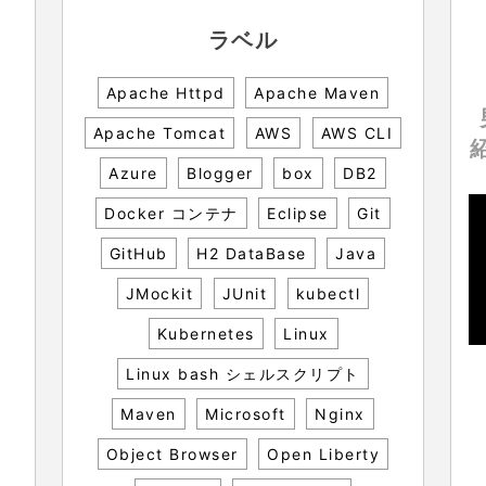
ラベル
Apache Httpd
Apache Maven
Apache Tomcat
AWS
AWS CLI
Azure
Blogger
box
DB2
Docker コンテナ
Eclipse
Git
GitHub
H2 DataBase
Java
JMockit
JUnit
kubectl
Kubernetes
Linux
Linux bash シェルスクリプト
Maven
Microsoft
Nginx
Object Browser
Open Liberty