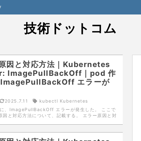
y
技術ドットコム
因と対応方法｜Kubernetes
r: ImagePullBackOff｜pod 作
ImagePullBackOff エラーが
2025.7.11
kubectl Kubernetes
に、ImagePullBackOff エラーが発生した。 ここで
原因と対応方法について、記載する。 エラー原因と対
pod 作成時に、kubectl get pod コマンドを実行
れた pod の「STATUS」を確認すると、「Im...