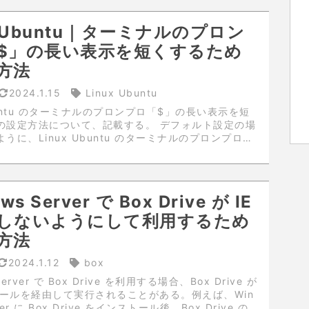
x Ubuntu｜ターミナルのプロン
$」の長い表示を短くするため
方法
2024.1.15
Linux Ubuntu
Ubuntu のターミナルのプロンプロ「$」の長い表示を短
の設定方法について、記載する。 デフォルト設定の場
うに、Linux Ubuntu のターミナルのプロンプロ
 ユーザ名@サーバ名:カレントパス$ で表示されるた
悪い、コ...
ws Server で Box Drive が IE
しないようにして利用するため
方法
2024.1.12
box
Server で Box Drive を利用する場合、Box Drive が
ジュールを経由して実行されることがある。例えば、Win
ver に Box Drive をインストール後、Box Drive の