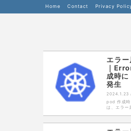
Home
Contact
Privacy Polic
エラー原
｜Erro
成時に 
発生
2024.1.23
pod 作成時
は、エラー
応方法 事象 
して、作成さ