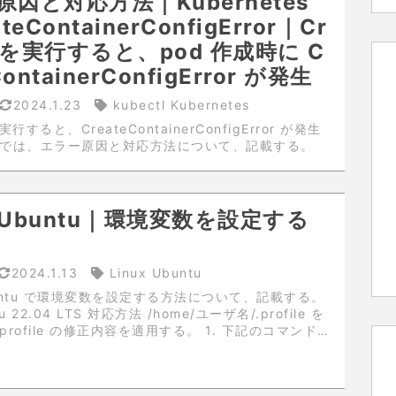
因と対応方法｜Kubernetes
teContainerConfigError｜Cr
b を実行すると、pod 作成時に C
ContainerConfigError が発生
2024.1.23
kubectl Kubernetes
を実行すると、CreateContainerConfigError が発生
こでは、エラー原因と対応方法について、記載する。
対応方法 事象 Crontab を作成して、作成した Cro
実行すると、Job が作成され、その後、pod...
x Ubuntu｜環境変数を設定する
2024.1.13
Linux Ubuntu
Ubuntu で環境変数を設定する方法について、記載する。
u 22.04 LTS 対応方法 /home/ユーザ名/.profile を
profile の修正内容を適用する。 1. 下記のコマンド
を移動する。 コマンド cd /...