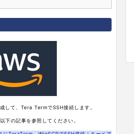
作成して、Tera TermでSSH接続します。
法は、以下の記事を参照してください。
ンスにTeraTerm、WinSCPでSSH接続｜キーペア