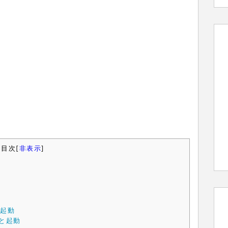
目次
[
非表示
]
と起動
ルと起動